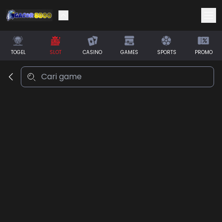
TOGEL
SLOT
CASINO
GAMES
SPORTS
PROMO